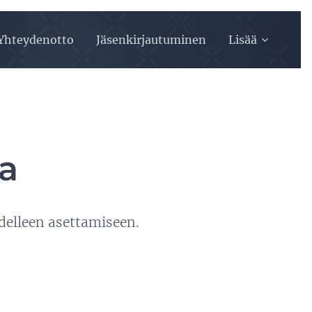
Yhteydenotto
Jäsenkirjautuminen
Lisää
a
delleen asettamiseen.