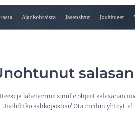
urasta
Ajankohtaista
Jäsensivut
Joukkueet
Unohtunut salasan
tteesi ja lähetämme sinulle ohjeet salasanan uu
Unohditko sähköpostisi? Ota meihin yhteyttä!